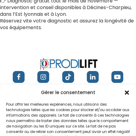
👉 Diagnostic gratuit tout le mois de novembre —
intervention et conseil disponibles à Décines-Charpieu,
dans l’Est lyonnais et à Lyon.
Réservez vite votre diagnostic et assurez la longévité de
vos équipements.
Gérer le consentement
11 chemin Verneyres, Décines-Charpieu
Pour offrir les meilleures expériences, nous utilisons des
technologies telles que les cookies pour stocker et/ou accéder aux
contact@prodilift.fr
informations des appareils. Le fait de consentir à ces technologies
nous permettra de traiter des données telles que le comportement
06 72 38 28 57
de navigation ou les ID uniques sur ce site. Le fait de ne pas
consentir ou de retirer son consentement peut avoir un effet négatif